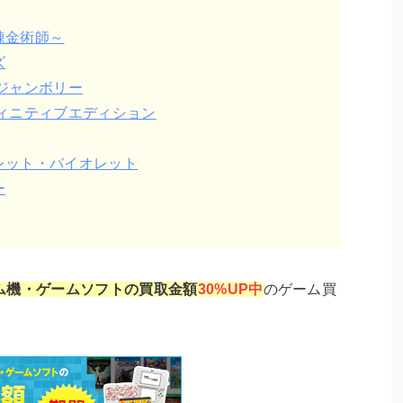
錬金術師～
ズ
ジャンボリー
ィニティブエディション
レット・バイオレット
ー
ム機・ゲームソフトの買取金額
30%UP中
のゲーム買