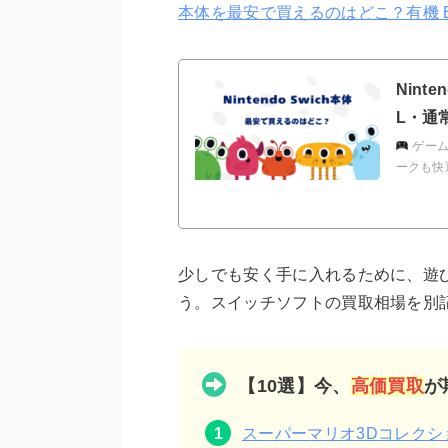
本体を最安で買えるのはどこ？有機 E
Nint
L・通常
ゲーム
ークも快適h
少しでも安く手に入れるために、遊
う。スイッチソフトの買取相場を別
【10選】今、
高価買取
が
スーパーマリオ3Dコレクシ