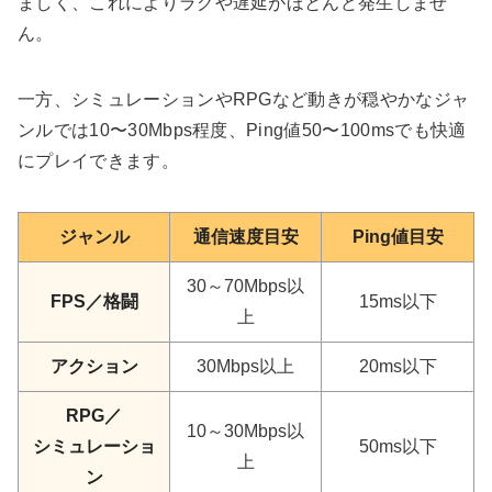
ましく、これによりラグや遅延がほとんど発生しませ
ん。
一方、シミュレーションやRPGなど動きが穏やかなジャ
ンルでは10〜30Mbps程度、Ping値50〜100msでも快適
にプレイできます。
ジャンル
通信速度目安
Ping値目安
30～70Mbps以
FPS／格闘
15ms以下
上
アクション
30Mbps以上
20ms以下
RPG／
10～30Mbps以
シミュレーショ
50ms以下
上
ン