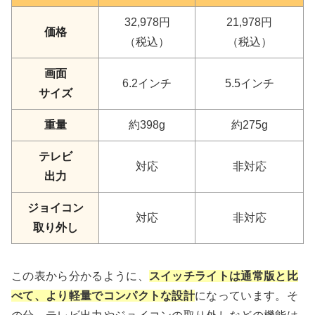
32,978円
21,978円
価格
（税込）
（税込）
画面
6.2インチ
5.5インチ
サイズ
重量
約398g
約275g
テレビ
対応
非対応
出力
ジョイコン
対応
非対応
取り外し
この表から分かるように、
スイッチライトは通常版と比
べて、より軽量でコンパクトな設計
になっています。そ